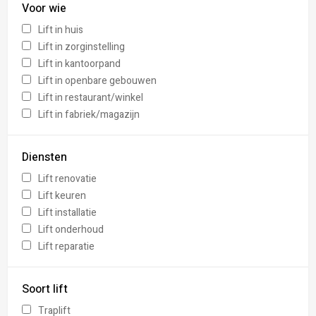
Voor wie
Lift in huis
Lift in zorginstelling
Lift in kantoorpand
Lift in openbare gebouwen
Lift in restaurant/winkel
Lift in fabriek/magazijn
Diensten
Lift renovatie
Lift keuren
Lift installatie
Lift onderhoud
Lift reparatie
Soort lift
Traplift