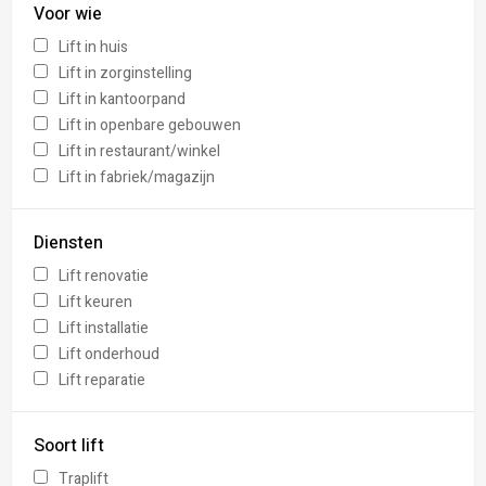
Voor wie
Lift in huis
Lift in zorginstelling
Lift in kantoorpand
Lift in openbare gebouwen
Lift in restaurant/winkel
Lift in fabriek/magazijn
Diensten
Lift renovatie
Lift keuren
Lift installatie
Lift onderhoud
Lift reparatie
Soort lift
Traplift